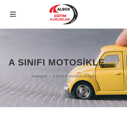
A SINIFI MOTOSIKLET EHLIYETI
Anasayfa
A Sınıfı Motosiklet Ehliyeti